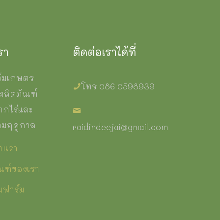
รา
ติดต่อเราได้ที่
ร์มเกษตร
โทร 086 0598939
มีผลิตภัณฑ์
ากไร่และ
ามฤดูกาล
raidindeejai@gmail.com
ับเรา
ณฑ์ของเรา
ชมฟาร์ม