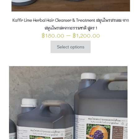
Kaffir Lime Herbal Hair Cleanser & Treatment สมุนไพรสระผม จาก
สมุนไพรสดจากธรรมชาติ สูตร 1
Price
฿
180.00
–
฿
1,200.00
range:
฿180.00
Select options
This
through
product
฿1,200.00
has
multiple
variants.
The
options
may
be
chosen
on
the
product
page