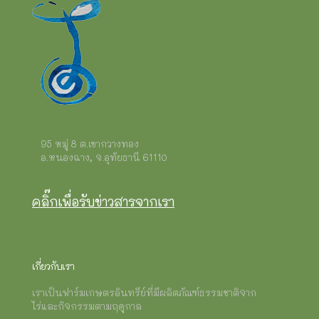
on
the
product
page
95 หมู่ 8 ต.เขากวางทอง
อ.หนองฉาง, จ.อุทัยธานี 61110
คลิ๊กเพื่อรับข่าวสารจากเรา
เกี่ยวกับเรา
เราเป็นฟาร์มเกษตรอินทรีย์ที่มีผลิตภัณฑ์ธรรมชาติจาก
ไร่และกิจกรรมตามฤดูกาล