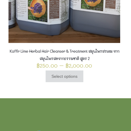
Kaffir Lime Herbal Hair Cleanser & Treatment สมุนไพรสระผม จาก
สมุนไพรสดจากธรรมชาติ สูตร 2
Price
฿
250.00
–
฿
2,000.00
range:
฿250.00
Select options
This
through
product
฿2,000.00
has
multiple
variants.
The
options
may
be
chosen