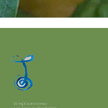
95 หมู่ 8 ต.เขากวางทอง