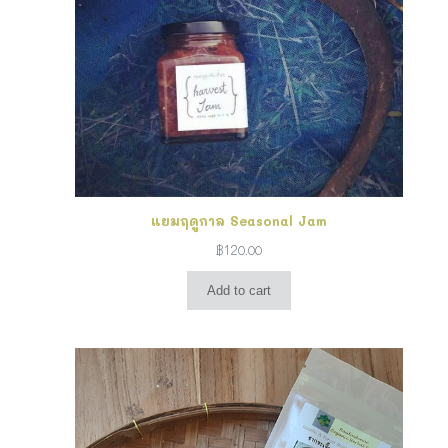
แยมฤดูกาล Seasonal Jam
฿
120.00
Add to cart