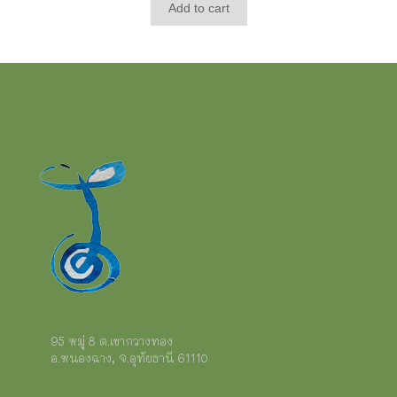
Add to cart
95 หมู่ 8 ต.เขากวางทอง
อ.หนองฉาง, จ.อุทัยธานี 61110